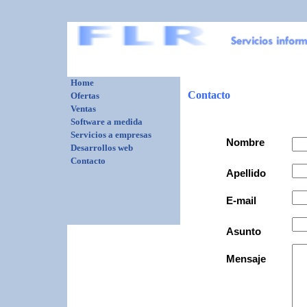
Home
Contacto
Ofertas
Ventas
Software a medida
Servicios a empresas
Nombre
Desarrollos web
Contacto
Apellido
E-mail
Asunto
Mensaje